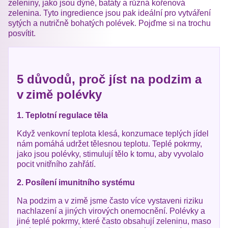
zeleniny, jako jsou dýně, batáty a různá kořenová
zelenina. Tyto ingredience jsou pak ideální pro vytváření
sytých a nutričně bohatých polévek. Pojďme si na trochu
posvítit.
5 důvodů, proč jíst na podzim a
v zimě polévky
1. Teplotní regulace těla
Když venkovní teplota klesá, konzumace teplých jídel
nám pomáhá udržet tělesnou teplotu. Teplé pokrmy,
jako jsou polévky, stimulují tělo k tomu, aby vyvolalo
pocit vnitřního zahřátí.
2. Posílení imunitního systému
Na podzim a v zimě jsme často více vystaveni riziku
nachlazení a jiných virových onemocnění. Polévky a
jiné teplé pokrmy, které často obsahují zeleninu, maso