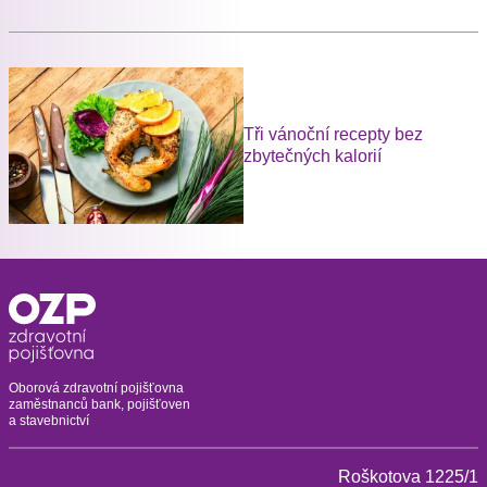
Tři vánoční recepty bez
zbytečných kalorií
Oborová zdravotní pojišťovna
zaměstnanců bank, pojišťoven
a stavebnictví
Roškotova 1225/1