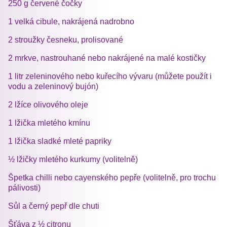
250 g červené čočky
1 velká cibule, nakrájená nadrobno
2 stroužky česneku, prolisované
2 mrkve, nastrouhané nebo nakrájené na malé kostičky
1 litr zeleninového nebo kuřecího vývaru (můžete použít i
vodu a zeleninový bujón)
2 lžíce olivového oleje
1 lžička mletého kmínu
1 lžička sladké mleté papriky
½ lžičky mletého kurkumy (volitelně)
Špetka chilli nebo cayenského pepře (volitelně, pro trochu
pálivosti)
Sůl a černý pepř dle chuti
Šťáva z ½ citronu