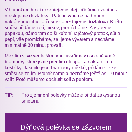
V hlubokém hrnci rozehřejeme olej, přidáme uzeninu a
orestujeme dozlatova. Pak přisypeme nadrobno
nakrájenou cibuli a česnek a restujeme dozlatova. K této
směsi přidáme zelí, mrkev, promícháme. Zasypeme
paprikou, dáme tam další koření, rajčatový protlak, sůl a
pepř, vše promícháme, zalijeme vývarem a necháme
minimálně 30 minut provařit.
Mezitím si ve vedlejším hrnci uvaříme v osolené vodě
brambory, které jsme předtím oloupali a nakrájeli na
kostičky. Jakmile jsou brambory měkké, přidáme je ke
směsi se zelím. Promícháme a necháme ještě asi 10 minut
vařit. Poté můžeme dochutit solí a pepřem.
TIP:
Pro zjemnění polévky můžete přidat zakysanou
smetanu.
Dýňová polévka se zázvorem