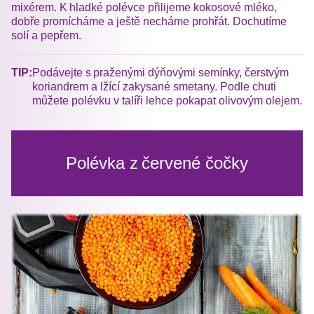
mixérem. K hladké polévce přilijeme kokosové mléko,
dobře promícháme a ještě necháme prohřát. Dochutíme
solí a pepřem.
TIP:
Podávejte s praženými dýňovými semínky, čerstvým
koriandrem a lžící zakysané smetany. Podle chuti
můžete polévku v talíři lehce pokapat olivovým olejem.
Polévka z červené čočky