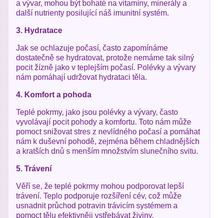
a vývar, mohou být bohaté na vitamíny, minerály a
další nutrienty posilující náš imunitní systém.
3. Hydratace
Jak se ochlazuje počasí, často zapomínáme
dostatečně se hydratovat, protože nemáme tak silný
pocit žízně jako v teplejším počasí. Polévky a vývary
nám pomáhají udržovat hydrataci těla.
4. Komfort a pohoda
Teplé pokrmy, jako jsou polévky a vývary, často
vyvolávají pocit pohody a komfortu. Toto nám může
pomoct snižovat stres z nevlídného počasí a pomáhat
nám k duševní pohodě, zejména během chladnějších
a kratších dnů s menším množstvím slunečního svitu.
5. Trávení
Věří se, že teplé pokrmy mohou podporovat lepší
trávení. Teplo podporuje rozšíření cév, což může
usnadnit průchod potravin trávicím systémem a
pomoct tělu efektivněji vstřebávat živiny.