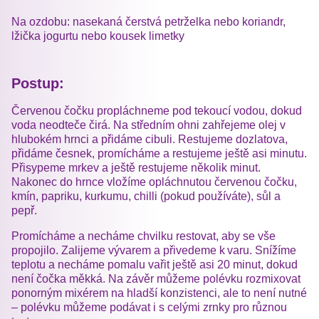
Na ozdobu: nasekaná čerstvá petrželka nebo koriandr,
lžička jogurtu nebo kousek limetky
Postup:
Červenou čočku propláchneme pod tekoucí vodou, dokud
voda neodteče čirá. Na středním ohni zahřejeme olej v
hlubokém hrnci a přidáme cibuli. Restujeme dozlatova,
přidáme česnek, promícháme a restujeme ještě asi minutu.
Přisypeme mrkev a ještě restujeme několik minut.
Nakonec do hrnce vložíme opláchnutou červenou čočku,
kmín, papriku, kurkumu, chilli (pokud používáte), sůl a
pepř.
Promícháme a necháme chvilku restovat, aby se vše
propojilo. Zalijeme vývarem a přivedeme k varu. Snížíme
teplotu a necháme pomalu vařit ještě asi 20 minut, dokud
není čočka měkká. Na závěr můžeme polévku rozmixovat
ponorným mixérem na hladší konzistenci, ale to není nutné
– polévku můžeme podávat i s celými zrnky pro různou