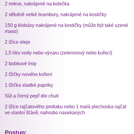
2 mrkve, nakrájené na kolečka
2 středně velké brambory, nakrájené na kostičky
150 g klobásy nakrájené na kostičky (může být také uzené
maso)
2 lžíce oleje
1,5 litru vody nebo vývaru (zeleninový nebo kuřecí)
2 bobkové listy
2 lžičky nového koření
1 lžička sladké papriky
Sůl a černý pepř dle chuti
2 lžíce rajčatového protlaku nebo 1 malá plechovka rajčat
ve vlastní šťávě, nahrubo nasekaných
Postup: