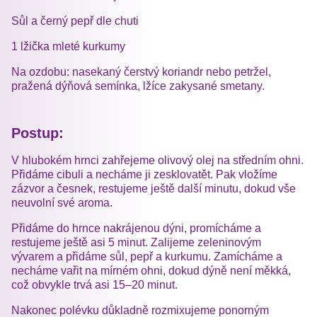
Sůl a černý pepř dle chuti
1 lžička mleté kurkumy
Na ozdobu: nasekaný čerstvý koriandr nebo petržel,
pražená dýňová semínka, lžíce zakysané smetany.
Postup:
V hlubokém hrnci zahřejeme olivový olej na středním ohni.
Přidáme cibuli a necháme ji zesklovatět. Pak vložíme
zázvor a česnek, restujeme ještě další minutu, dokud vše
neuvolní své aroma.
Přidáme do hrnce nakrájenou dýni, promícháme a
restujeme ještě asi 5 minut. Zalijeme zeleninovým
vývarem a přidáme sůl, pepř a kurkumu. Zamícháme a
necháme vařit na mírném ohni, dokud dýně není měkká,
což obvykle trvá asi 15–20 minut.
Nakonec polévku důkladně rozmixujeme ponorným