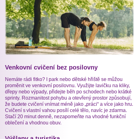
Venkovní cvičení bez posilovny
Nemáte rádi fitko? I park nebo dětské hřiště se můžou
proměnit ve venkovní posilovnu. Využijte lavičku na kliky,
dřepy nebo výpady, přidejte běh po schodech nebo krátké
sprinty. Rozmanitost pohybu a otevřený prostor způsobují,
že budete cvičení vnímat méně jako „práci“ a více jako hru.
Cvičení s vlastní vahou posílí celé tělo, navíc je zdarma.
Stačí 20 minut denně, nezapomeňte na vhodné funkční
oblečení a vhodnou obuv.
Výšlapy a turistika