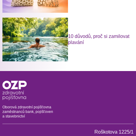
10 důvodů, proč si zamilovat
plavání
Oborová zdravotní pojišťovna
zaměstnanců bank, pojišťoven
a stavebnictví
Roškotova 1225/1