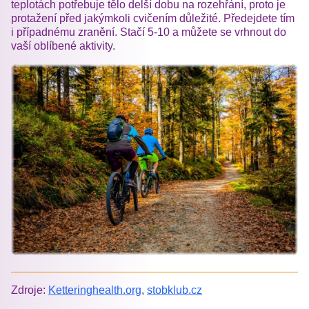
teplotách potřebuje tělo delší dobu na rozehřání, proto je
protažení před jakýmkoli cvičením důležité. Předejdete tím
i případnému zranění. Stačí 5-10 a můžete se vrhnout do
vaší oblíbené aktivity.
Zdroje:
Ketteringhealth.org
,
stobklub.cz