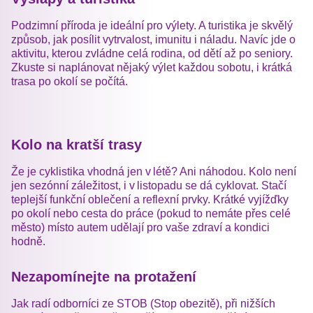
Podzimní příroda je ideální pro výlety. A turistika je skvělý
způsob, jak posílit vytrvalost, imunitu i náladu. Navíc jde o
aktivitu, kterou zvládne celá rodina, od dětí až po seniory.
Zkuste si naplánovat nějaký výlet každou sobotu, i krátká
trasa po okolí se počítá.
Kolo na kratší trasy
Že je cyklistika vhodná jen v létě? Ani náhodou. Kolo není
jen sezónní záležitost, i v listopadu se dá cyklovat. Stačí
teplejší funkční oblečení a reflexní prvky. Krátké vyjížďky
po okolí nebo cesta do práce (pokud to nemáte přes celé
město) místo autem udělají pro vaše zdraví a kondici
hodně.
Nezapomínejte na protažení
Jak radí odborníci ze STOB (Stop obezitě), při nižších