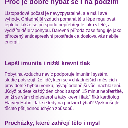
Proč je dobré hýbat se i na podzim
Listopadové počasí je nevyzpytatelné, ale má i své
výhody. Chladnější vzduch pomáhá tělu lépe regulovat
teplotu, takže se při sportu nepřehřejete jako v létě, a
vydržíte déle v pohybu. Barevná příroda zase funguje jako
přirozený antidepresivní prostředek a doslova vás nabije
energií.
Lepší imunita i nižší krevní tlak
Pobyt na vzduchu navíc podporuje imunitní systém. I
studie potvrzují, že lidé, kteří se v chladnějších měsících
pravidelně hýbou venku, bývají odolnější vůči nachlazení.
„Když budete každý den chodit aspoň 15 minut nepřetržitě,
sníží se vám cholesterol a taky krevní tlak,“ říká kardiolog
Harvey Hahn. Jak se tedy na podzim hýbat? Vyzkoušejte
těchto pět jednoduchých způsobů.
Procházky, které zahřejí tělo i mysl