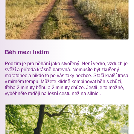
Běh mezi listím
Podzim je pro běhání jako stvořený. Není vedro, vzduch je
svěží a příroda krásně barevná. Nemusíte být zkušený
maratonec a nikdo to po vás taky nechce. Stačí kratší trasa
v mírném tempu. Můžete klidně kombinovat běh s chůzí,
třeba 2 minuty běhu a 2 minuty chůze. Jestli je to možné,
vyběhněte raději na lesní cestu než na silnici.