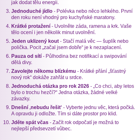
jak dodat tělu energii.
Jednoduché jídlo
- Polévka nebo něco lehkého. První
den roku není vhodný pro kuchyňské maratony.
Krátké protažení
- Uvolněte záda, ramena a krk. Vaše
tělo ocení i jen několik minut uvolnění.
Jeden uklizený kout
- Stačí malá věc — šuplík nebo
polička. Pocit „začal jsem dobře“ je k nezaplacení.
Pauza od sítí
- Půlhodina bez notifikací a swipování
dělá divy.
Zavolejte někomu blízkému
- Krátké přání „šťastný
nový rok“ dokáže zahřát u srdce.
Jednoduchá otázka pro rok 2026
- „Co chci, aby letos
bylo o trochu hezčí?“ Jedna otázka, žádné velké
závazky.
Dnešní ‚nebudu řešit‘
- Vyberte jednu věc, která počká.
A opravdu ji odložte. Tím si dáte prostor pro klid.
Jděte spát včas
- Začít rok odpočatí je možná to
nejlepší předsevzetí vůbec.