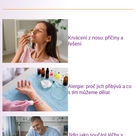
Krvácení z nosu: příčiny a
řešení
Alergie: proč jich přibývá a co
s tím můžeme dělat
Jídlo jako součást léčby v