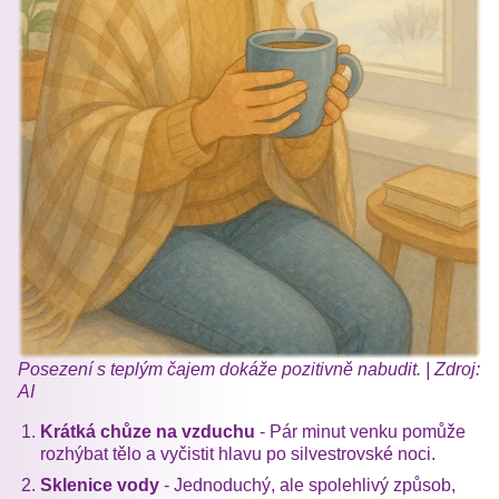
Posezení s teplým čajem dokáže pozitivně nabudit. | Zdroj:
AI
Krátká chůze na vzduchu
- Pár minut venku pomůže
rozhýbat tělo a vyčistit hlavu po silvestrovské noci.
Sklenice vody
- Jednoduchý, ale spolehlivý způsob,