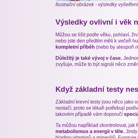
Ilustrační obrázek - výsledky vyšetření
Výsledky ovlivní i věk n
Můžou se lišit podle věku, pohlaví, ži
nebo jste den předtím měli k večeři h
kompletní příběh
(nebo by alespoň m
Důležitý je také vývoj v čase.
Jednor
zvyšuje, může to být signál něco změn
Když základní testy nes
Základní krevní testy jsou něco jako 
nestačí, proto se lékaři potřebují podí
takovém případě vám doporučí
specia
Ta můžou například zkontrolovat, jak
metabolismus a energii v těle.
Jindy
hladiny vitaminů a minerálů. Funguj