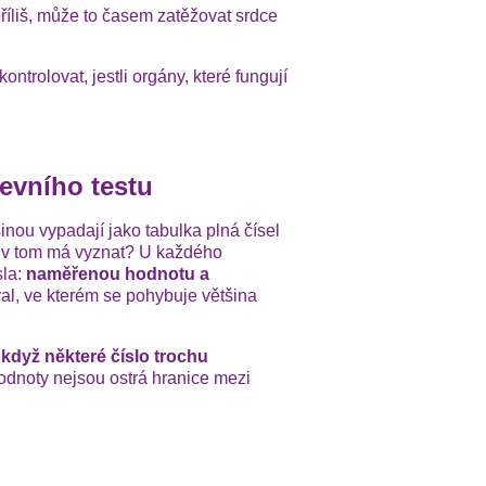
 příliš, může to časem zatěžovat srdce
ntrolovat, jestli orgány, které fungují
revního testu
inou vypadají jako tabulka plná čísel
e v tom má vyznat? U každého
sla:
naměřenou hodnotu a
val, ve kterém se pohybuje většina
 když některé číslo trochu
odnoty nejsou ostrá hranice mezi