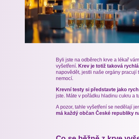
Byli jste na odběrech krve a lékař vám 
vyšetření.
Krev je totiž taková rychl
napovědět, jestli naše orgány pracují 
nemocí.
Krevní testy si představte jako ryc
jste. Máte v pořádku hladinu cukru a 
A pozor, tahle vyšetření se nedělají j
má každý občan České republiky ná
Co se běžně z krve vyše