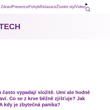
Zdraví
Prevence
Pohyb
Relaxace
Životní styl
Video
STECH
 často vypadají složitě. Umí ale hodně
ví. Co se z krve běžně zjišťuje? Jak
 A kdy je zbytečná panika?