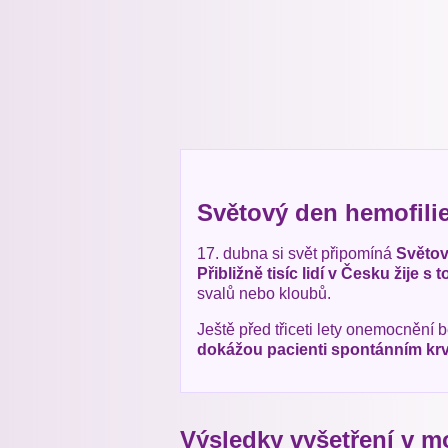
Světový den hemofili
17. dubna si svět připomíná
Světov
Přibližně tisíc lidí v Česku žije s
svalů nebo kloubů.
Ještě před třiceti lety onemocnění b
dokážou pacienti spontánním kr
Výsledky vyšetření v m