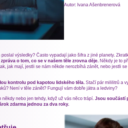
Autor: Ivana Ašenbrenerová
poslal výsledky? Často vypadají jako šifra z jiné planety. Zkratk
á zpráva o tom, co se v našem těle zrovna děje.
Někdy je to p
tak, jak mají, jestli se nám někde nerozbíhá zánět, nebo jestli s
hlou kontrolu pod kapotou lidského těla.
Stačí pár mililitrů a
tuků? Není v těle zánět? Fungují vám dobře játra a ledviny?
en někdy nebo jen tehdy, když už vás něco trápí.
Jsou součástí p
rok zdarma jednou za dva roky.
třuje