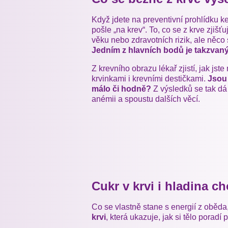
Když jdete na preventivní prohlídku ke
pošle „na krev“. To, co se z krve zjišťu
věku nebo zdravotních rizik, ale něco 
Jedním z hlavních bodů je takzvaný
Z krevního obrazu lékař zjistí, jak jst
krvinkami i krevními destičkami.
Jsou
málo či hodně?
Z výsledků se tak dá t
anémii a spoustu dalších věcí.
Cukr v krvi i hladina ch
Co se vlastně stane s energií z oběda, 
krvi
, která ukazuje, jak si tělo poradí 