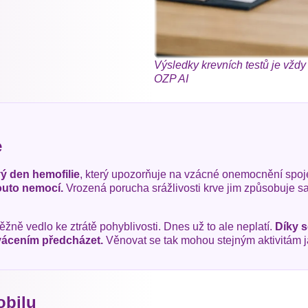
Výsledky krevních testů je vždy 
OZP AI
e
ý den hemofilie
, který upozorňuje na vzácné onemocnění spoje
 touto nemocí.
Vrozená porucha srážlivosti krve jim způsobuje sa
ěžně vedlo ke ztrátě pohyblivosti. Dnes už to ale neplatí.
Díky 
vácením předcházet.
Věnovat se tak mohou stejným aktivitám ja
obilu