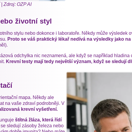
 | Zdroj: OZP AI
ebo životní styl
votního stylu nebo dokonce i laboratoře. Někdy může výsledek ovli
usu.
Proto se váš praktický lékař nedívá na výsledky jako na 
ěl).
ázová odchylka nic neznamená, ale když se například hladina 
it.
Krevní testy mají tedy největší význam, když se sledují 
tačí
orientační mapa. Někdy ale
vat na vaše zdraví podrobněji. V
lizovaná krevní vyšetření.
 funguje
štítná žláza, která řídí
 se sledují zásoby železa nebo
e vám dobře imunita? Nebo máte