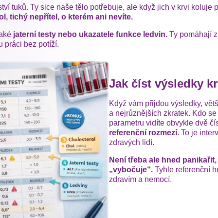
ví tuků. Ty sice naše tělo potřebuje, ale když jich v krvi koluje
, tichý nepřítel, o kterém ani nevíte.
také
jaterní testy nebo ukazatele funkce ledvin.
Ty pomáhají zko
ou práci bez potíží.
Jak číst výsledky k
Když vám přijdou výsledky, větš
a nejrůznějších zkratek. Kdo s
parametru vidíte obvykle dvě čí
referenční rozmezí.
To je inter
zdravých lidí.
Není třeba ale hned panikařit,
„vybočuje“.
Tyhle referenční h
zdravím a nemocí.