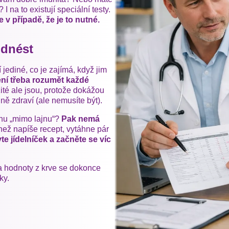
 na to existují speciální testy.
e v případě, že je to nutné.
odnést
í jediné, co je zajímá, když jim
ní třeba rozumět každé
té ale jsou, protože dokážou
plně zdraví (ale nemusíte být).
chu „mimo lajnu“?
Pak nemá
 než napíše recept, vytáhne pár
te jídelníček a začněte se víc
 a hodnoty z krve se dokonce
ky.