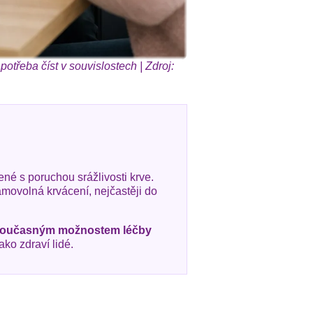
potřeba číst v souvislostech | Zdroj:
né s poruchou srážlivosti krve.
movolná krvácení, nejčastěji do
současným možnostem léčby
ko zdraví lidé.