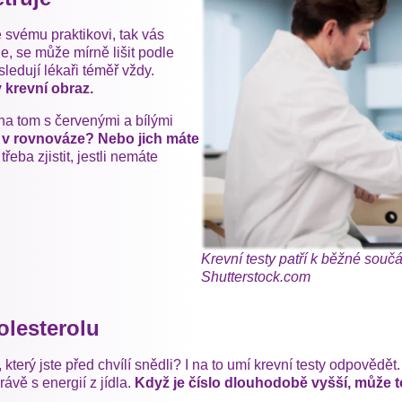
 svému praktikovi, tak vás
je, se může mírně lišit podle
sledují lékaři téměř vždy.
 krevní obraz.
e na tom s červenými a bílými
 v rovnováze? Nebo jich máte
řeba zjistit, jestli nemáte
Krevní testy patří k běžné součá
Shutterstock.com
olesterolu
který jste před chvílí snědli? I na to umí krevní testy odpovědět. 
právě s energií z jídla.
Když je číslo dlouhodobě vyšší, může to