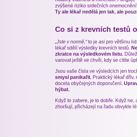
zvýšené riziko srdečních onemocnění? I
Ty ale lékař nedělá jen tak, ale pouz
Co si z krevních testů 
„Jste v normě,“
to je asi pro většinu lid
lékař sdělí výsledky krevních testů.
Ne
zkratce na výsledkovém listu.
Důleži
varovat ještě ve chvíli, kdy se cítíte ú
Jsou vaše čísla ve výsledcích jen tro
smysl panikařit.
Praktický lékař dřív,
docela obyčejných doporučení.
Uprav
hýbat.
Když to zabere, je to dobře. Když ne,
zhoršují, přicházejí na řadu obvykle lé