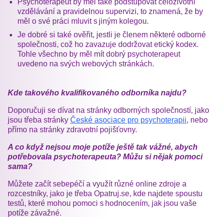
Psychoterapeut by měl také podstupovat celoživotní
vzdělávání a pravidelnou supervizi, to znamená, že by
měl o své práci mluvit s jiným kolegou.
Je dobré si také ověřit, jestli je členem některé odborné
společnosti, což ho zavazuje dodržovat etický kodex.
Tohle všechno by měl mít dobrý psychoterapeut
uvedeno na svých webových stránkách.
Kde takového kvalifikovaného odborníka najdu?
Doporučuji se dívat na stránky odborných společností, jako
jsou třeba stránky
České asociace pro psychoterapii
, nebo
přímo na stránky zdravotní pojišťovny.
A co když nejsou moje potíže ještě tak vážné, abych
potřebovala psychoterapeuta? Můžu si nějak pomoci
sama?
Můžete začít sebepéčí a využít různé online zdroje a
rozcestníky, jako je třeba Opatruj.se, kde najdete spoustu
testů, které mohou pomoci s hodnocením, jak jsou vaše
potíže závažné.