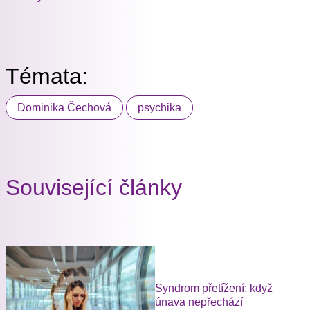
Témata:
Dominika Čechová
psychika
Související články
Syndrom přetížení: když
únava nepřechází