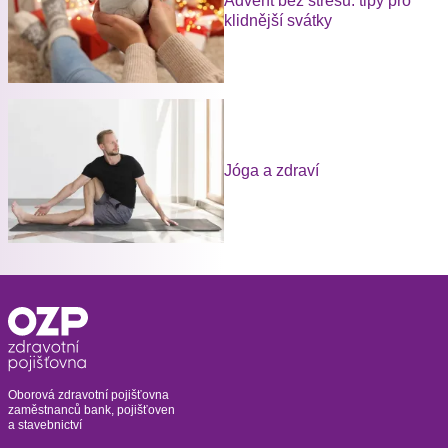
Advent bez stresu: tipy pro
klidnější svátky
Jóga a zdraví
Oborová zdravotní pojišťovna
zaměstnanců bank, pojišťoven
a stavebnictví