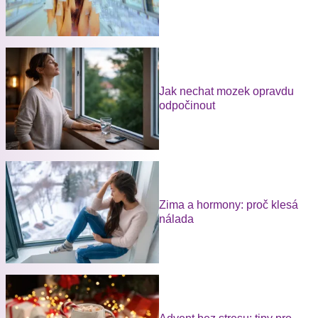
Jak nechat mozek opravdu
odpočinout
Zima a hormony: proč klesá
nálada