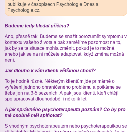
publikuje v časopisech Psychologie Dnes a
Psychologie.cz.
Budeme tedy hledat příčinu?
Ano, přesně tak. Budeme se snažit porozumět symptomu v
kontextu vašeho života a pak zaměříme pozornost na to,
jak by se ta situace mohla změnit, pokud je to možné,
anebo jak se na ni můžete adaptovat, když změna možná
není.
Jak dlouho k vám klienti většinou chodí?
To je hodně různé. Některým klientům jde primárně o
vyřešení jednoho ohraničeného problému a potkáme se
třeba jen na 3-5 sezeních. A pak jsou klienti, kteří chtějí
spolupracovat dlouhodobě, i několik let.
A jak správného psychoterapeuta poznám? Co by pro
mě osobně měl splňovat?
S vhodným psychoterapeutem nebo psychoterapeutkou se
cítíte dobře. Máte pocit, že vám skutečně naslouchá, že jej