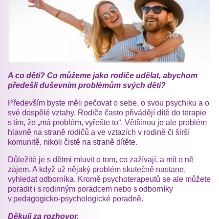
A co děti? Co můžeme jako rodiče udělat, abychom
předešli duševním problémům svých dětí?
Především byste měli pečovat o sebe, o svou psychiku a o
své dospělé vztahy. Rodiče často přivádějí dítě do terapie
s tím, že „má problém, vyřešte to“. Většinou je ale problém
hlavně na straně rodičů a ve vztazích v rodině či širší
komunitě, nikoli čistě na straně dítěte.
Důležité je s dětmi mluvit o tom, co zažívají, a mít o ně
zájem. A když už nějaký problém skutečně nastane,
vyhledat odborníka. Kromě psychoterapeutů se ale můžete
poradit i s rodinným poradcem nebo s odborníky
v pedagogicko-psychologické poradně.
Děkuji za rozhovor.