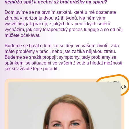
nemůžu spát a nechci už brát prášky na spaní?
Domluvíme se na prvním setkání, které u mě dostanete
zhruba v horizontu dvou až tří týdnů. Na něm vám
vysvětlím, jak pracuji, z jakých terapeutických směrů
vycházím, jak celý terapeutický proces funguje a co od něj
můžete očekávat.
Budeme se bavit o tom, co se děje ve vašem životě. Zda
máte problémy v práci, nebo jste zažil/a nějakou ztrátu.
Budeme se snažit propojit symptomy, tedy problémy se
spánkem, se situacemi ve vašem životě a hledat možnosti,
jak si v životě lépe poradit.
N
ÁZ
O
R
O
D
B
O
R
NÍ
K
A