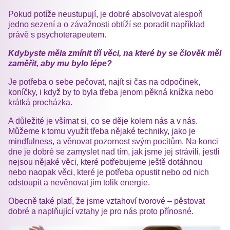
Pokud potíže neustupují, je dobré absolvovat alespoň
jedno sezení a o závažnosti obtíží se poradit například
právě s psychoterapeutem.
Kdybyste měla zmínit tří věci, na které by se člověk měl
zaměřit, aby mu bylo lépe?
Je potřeba o sebe pečovat, najít si čas na odpočinek,
koníčky, i když by to byla třeba jenom pěkná knížka nebo
krátká procházka.
A důležité je všímat si, co se děje kolem nás a v nás.
Můžeme k tomu využít třeba nějaké techniky, jako je
mindfulness, a věnovat pozornost svým pocitům. Na konci
dne je dobré se zamyslet nad tím, jak jsme jej strávili, jestli
nejsou nějaké věci, které potřebujeme ještě dotáhnou
nebo naopak věci, které je potřeba opustit nebo od nich
odstoupit a nevěnovat jim tolik energie.
Obecně také platí, že jsme vztahoví tvorové – pěstovat
dobré a naplňující vztahy je pro nás proto přínosné.