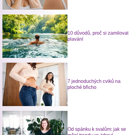
10 důvodů, proč si zamilovat
plavání
7 jednoduchých cviků na
ploché břicho
Od spánku k svalům: jak se