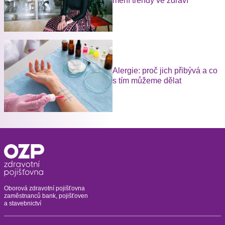
mění trendy ve zdraví
Alergie: proč jich přibývá a co
s tím můžeme dělat
Oborová zdravotní pojišťovna
zaměstnanců bank, pojišťoven
a stavebnictví