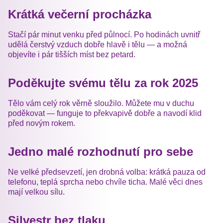
Krátká večerní procházka
Stačí pár minut venku před půlnocí. Po hodinách uvnitř
udělá čerstvý vzduch dobře hlavě i tělu — a možná
objevíte i pár tišších míst bez petard.
Poděkujte svému tělu za rok 2025
Tělo vám celý rok věrně sloužilo. Můžete mu v duchu
poděkovat — funguje to překvapivě dobře a navodí klid
před novým rokem.
Jedno malé rozhodnutí pro sebe
Ne velké předsevzetí, jen drobná volba: krátká pauza od
telefonu, teplá sprcha nebo chvíle ticha. Malé věci dnes
mají velkou sílu.
Silvestr bez tlaku