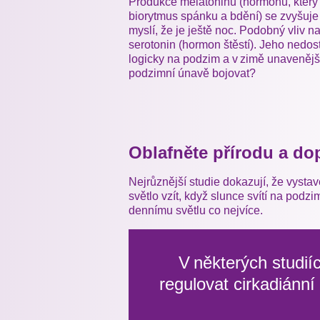
Produkce melatoninu (hormonu, který 
biorytmus spánku a bdění) se zvyšuje d
myslí, že je ještě noc. Podobný vliv na
serotonin (hormon štěstí). Jeho nedos
logicky na podzim a v zimě unavenější 
podzimní únavě bojovat?
Oblafněte přírodu a dop
Nejrůznější studie dokazují, že vyst
světlo vzít, když slunce svítí na podz
dennímu světlu co nejvíce.
V některých studií
regulovat cirkadiánn