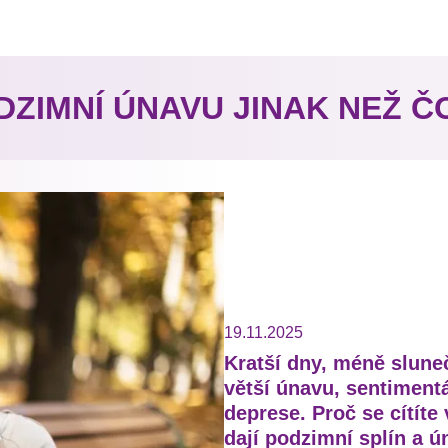
DZIMNÍ ÚNAVU JINAK NEŽ 
19.11.2025
Kratší dny, méně slune
větší únavu, sentimentá
deprese. Proč se cítíte
dají podzimní splín a 