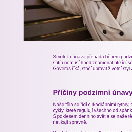
Smutek i únava přepadá během podzimn
splín nemusí hned znamenat blížící se
Gaveras říká, stačí upravit životní styl
Příčiny podzimní únav
Naše těla se řídí cirkadiánními rytmy,
cykly, které regulují všechno od spán
S poklesem denního světla se naše tě
netikají správně.