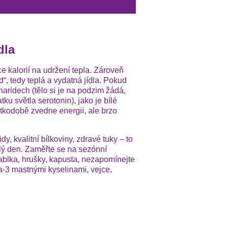
dla
ce kalorií na udržení tepla. Zároveň
d“, tedy teplá a vydatná jídla. Pokud
ridech (tělo si je na podzim žádá,
ku světla serotonin), jako je bílé
átkodobě zvedne energii, ale brzo
y, kvalitní bílkoviny, zdravé tuky – to
elý den. Zaměřte se na sezónní
jablka, hrušky, kapusta, nezapomínejte
a-3 mastnými kyselinami, vejce,