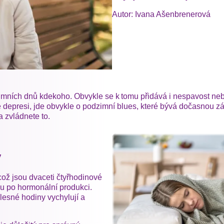
Autor: Ivana Ašenbrenerová
ích dnů kdekoho. Obvykle se k tomu přidává i nespavost nebo 
 depresi, jde obvykle o podzimní blues, které bývá dočasnou zál
 a zvládnete to.
y
 což jsou dvaceti čtyřhodinové
ku po hormonální produkci.
lesné hodiny vychylují a