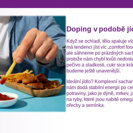
Doping v podobě jí
Když se ochladí, tělo spaluje ví
má tendenci jíst víc „comfort foo
ale sáhneme po prázdných sacha
protože nám chybí kvůli nedostat
pečivo a sladkosti, cukr sice kr
budeme ještě unavenější.
Ideální jídlo? Komplexní sacharid
nám dodá stabilní energii po c
potraviny, jako je dýně, mrkev, 
na ryby, které jsou nabité omeg
ořechy a semínka.