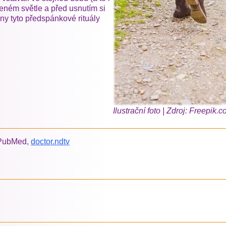
meném světle a před usnutím si
ny tyto předspánkové rituály
Ilustrační foto | Zdroj: Freepik.
, PubMed,
doctor.ndtv