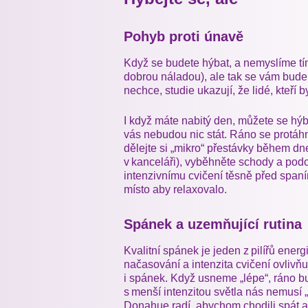
Pohyb proti únavě
Když se budete hýbat, a nemyslíme tím
dobrou náladou), ale tak se vám bude
nechce, studie ukazují, že lidé, kteří b
I když máte nabitý den, můžete se hýba
vás nebudou nic stát. Ráno se protáhn
dělejte si „mikro“ přestávky během dn
v kanceláři), vyběhněte schody a pod
intenzivnímu cvičení těsně před spaní
místo aby relaxovalo.
Spánek a uzemňující rutina
Kvalitní spánek je jeden z pilířů energi
načasování a intenzita cvičení ovlivňu
i spánek. Když usneme „lépe“, ráno 
s menší intenzitou světla nás nemusí
Donahue radí, abychom chodili spát a v