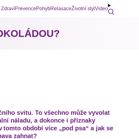
Zdraví
Prevence
Pohyb
Relaxace
Životní styl
Video
ČOKOLÁDOU?
čního svitu. To všechno může vyvolat
lní náladu, a dokonce i příznaky
 v tomto období více „pod psa“ a jak se
únava zahnat?