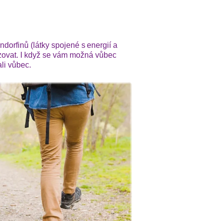
dorfinů (látky spojené s energií a
izovat. I když se vám možná vůbec
ali vůbec.