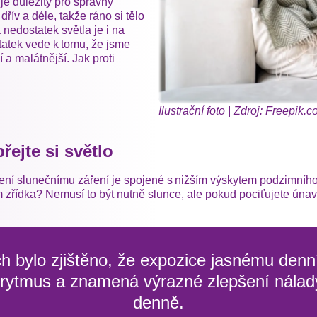
je důležitý pro správný
řív a déle, takže ráno si tělo
 nedostatek světla je i na
tatek vede k tomu, že jsme
a malátnější. Jak proti
Ilustrační foto | Zdroj: Freepik.
řejte si světlo
avení slunečnímu záření je spojené s nižším výskytem podzimníh
im zřídka? Nemusí to být nutně slunce, ale pokud pociťujete únav
ch bylo zjištěno, že expozice jasnému de
í rytmus a znamená výrazné zlepšení nálady
denně.