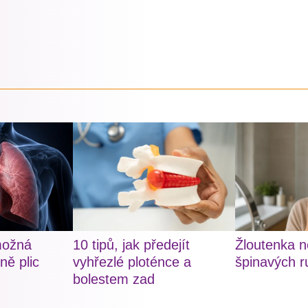
možná
10 tipů, jak předejít
Žloutenka n
ně plic
vyhřezlé ploténce a
špinavých r
bolestem zad