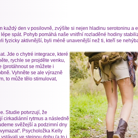
 každý den v posilovně, zvýšíte si nejen hladinu serotoninu a en
 lépe spát. Pohyb pomáhá naše vnitřní rozladěné hodiny stabil
yli fyzicky aktivnější, byli méně unavenější než ti, kteří se nehýb
t. Jde o chytré integrace, které
ěte, rychle se projděte venku,
e (protáhnout se můžete i
obně. Vyhněte se ale výrazně
m, to může tělo stimulovat,
e. Studie potvrzují, že
jí cirkadiánní rytmus a následně
budeme svěžejší a podzimní dny
 „vymazat“. Psycholožka Kelly
stávali ve stejnou dobu (a to i