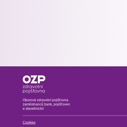
Oborová zdravotní pojišťovna
zaměstnanců bank, pojišťoven
a stavebnictví
Cookies