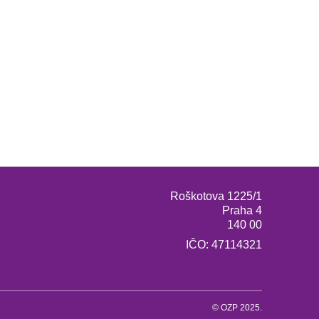
Roškotova 1225/1
Praha 4
140 00
IČO: 47114321
© OZP 2025.