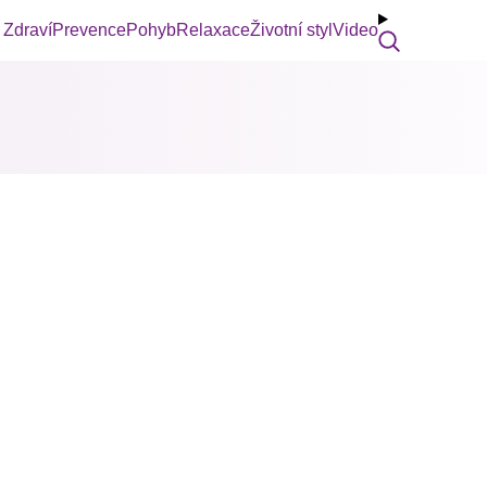
Zdraví
Prevence
Pohyb
Relaxace
Životní styl
Video