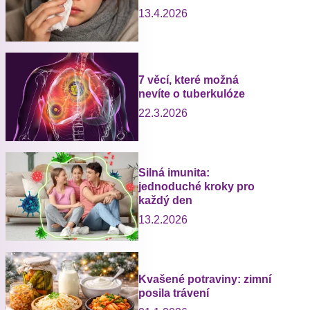
13.4.2026
7 věcí, které možná
nevíte o tuberkulóze
22.3.2026
Silná imunita:
jednoduché kroky pro
každý den
13.2.2026
Kvašené potraviny: zimní
posila trávení