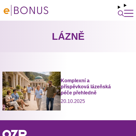
LÁZNĚ
Komplexní a
příspěvková lázeňská
péče přehledně
20.10.2025