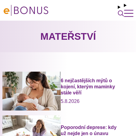
MATEŘSTVÍ
6 nejčastějších mýtů o
kojení, kterým maminky
stále věří
5.8.2026
Poporodní deprese: kdy
už nejde jen o únavu