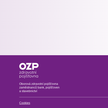
Oborová zdravotní pojišťovna
zaměstnanců bank, pojišťoven
a stavebnictví
Cookies