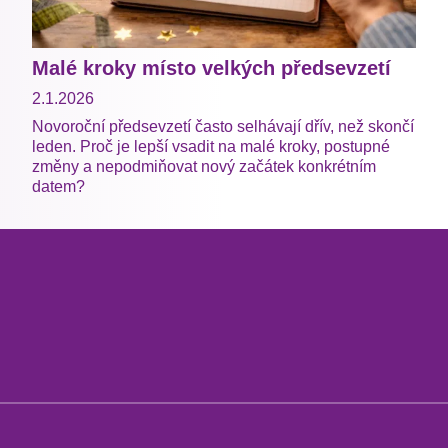
Malé kroky místo velkých předsevzetí
2.1.2026
Novoroční předsevzetí často selhávají dřív, než skončí
leden. Proč je lepší vsadit na malé kroky, postupné
změny a nepodmiňovat nový začátek konkrétním
datem?