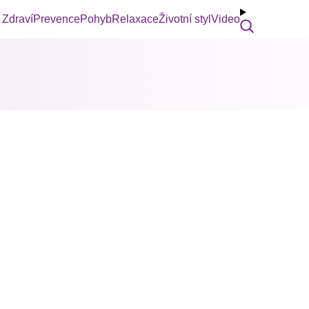
Zdraví
Prevence
Pohyb
Relaxace
Životní styl
Video