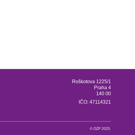
Roškotova 1225/1
Praha 4
140 00
IČO: 47114321
© OZP 2025.