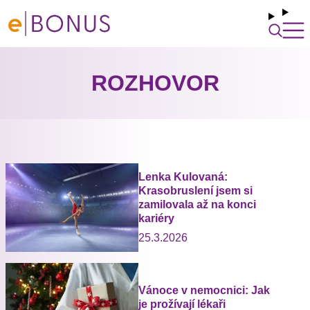
ROZHOVOR
Lenka Kulovaná:
Krasobruslení jsem si
zamilovala až na konci
kariéry
25.3.2026
Vánoce v nemocnici: Jak
je prožívají lékaři