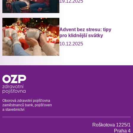
19.12.2025
Advent bez stresu: tipy
pro klidnější svátky
10.12.2025
Oborová zdravotní pojišťovna
zaměstnanců bank, pojišťoven
a stavebnictví
Roškotova 1225/1
Praha 4