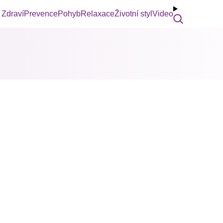
Zdraví
Prevence
Pohyb
Relaxace
Životní styl
Video