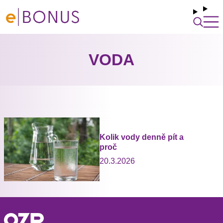
VODA
Kolik vody denně pít a
proč
20.3.2026