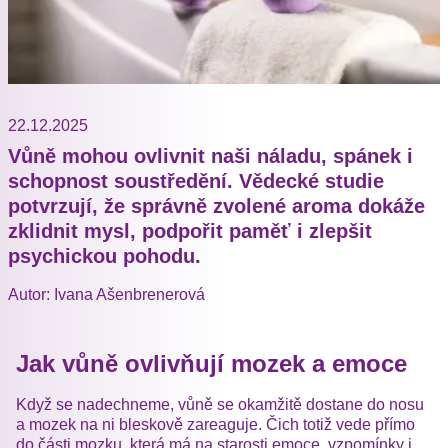
22.12.2025
Vůně mohou ovlivnit naši náladu, spánek i
schopnost soustředění. Vědecké studie
potvrzují, že správně zvolené aroma dokáže
zklidnit mysl, podpořit paměť i zlepšit
psychickou pohodu.
Autor: Ivana Ašenbrenerová
Jak vůně ovlivňují mozek a emoce
Když se nadechneme, vůně se okamžitě dostane do nosu
a mozek na ni bleskově zareaguje. Čich totiž vede přímo
do části mozku, která má na starosti emoce, vzpomínky i