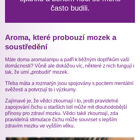
často budili.
Aroma, které probouzí mozek a
soustředění
Máte doma aromalampu a patří k běžným doplňkům vaší
domácnosti? Vůně ale dokážou víc, některé z nich fungují i
tak, že umí „probudit“ mozek.
Třeba máta a rozmarýn jsou spojovány s pocitem mentální
svěžesti a potvrzují to i výzkumy.
Zajímavé je, že vědci zkoumají i to, jestli pravidelné
zapojování čichu u starších lidí může mít dlouhodobější
přínosy pro zdraví mozku. Vědci také zkoumají, zda
pravidelná stimulace čichu může souviset s lepším
zdravím mozku ve vyšším věku.