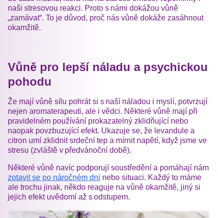
naši stresovou reakci. Proto s námi dokážou vůně
„zamávat“. To je důvod, proč nás vůně dokáže zasáhnout
okamžitě.
Vůně pro lepší náladu a psychickou
pohodu
Že mají vůně sílu pohrát si s naší náladou i myslí, potvrzují
nejen aromaterapeuti, ale i vědci. Některé vůně mají při
pravidelném používání prokazatelný zklidňující nebo
naopak povzbuzující efekt. Ukazuje se, že levandule a
citron umí zklidnit srdeční tep a mírnit napětí, když jsme ve
stresu (zvláště v předvánoční době).
Některé vůně navíc podporují soustředění a pomáhají nám
zotavit se po náročném dni
nebo situaci. Každý to máme
ale trochu jinak, někdo reaguje na vůně okamžitě, jiný si
jejich efekt uvědomí až s odstupem.