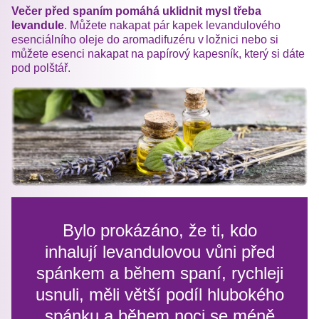
Večer před spaním pomáhá uklidnit mysl třeba
levandule
. Můžete nakapat pár kapek levandulového
esenciálního oleje do aromadifuzéru v ložnici nebo si
můžete esenci nakapat na papírový kapesník, který si dáte
pod polštář.
Bylo prokázáno, že ti, kdo
inhalují levandulovou vůni před
spánkem a během spaní, rychleji
usnuli, měli větší podíl hlubokého
spánku a během noci se méně