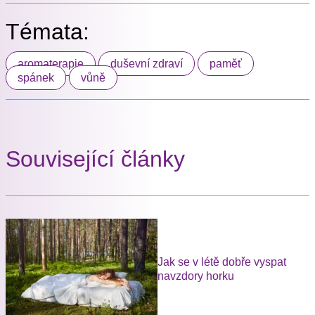
Témata:
aromaterapie
duševní zdraví
paměť
spánek
vůně
Související články
Jak se v létě dobře vyspat
navzdory horku