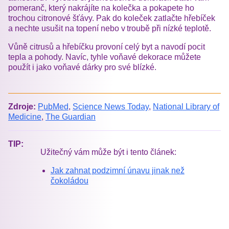
pomeranč, který nakrájíte na kolečka a pokapete ho
trochou citronové šťávy. Pak do koleček zatlačte hřebíček
a nechte usušit na topení nebo v troubě při nízké teplotě.
Vůně citrusů a hřebíčku provoní celý byt a navodí pocit
tepla a pohody. Navíc, tyhle voňavé dekorace můžete
použít i jako voňavé dárky pro své blízké.
Zdroje:
PubMed
,
Science News Today
,
National Library of
Medicine
,
The Guardian
TIP:
Užitečný vám může být i tento článek:
Jak zahnat podzimní únavu jinak než
čokoládou