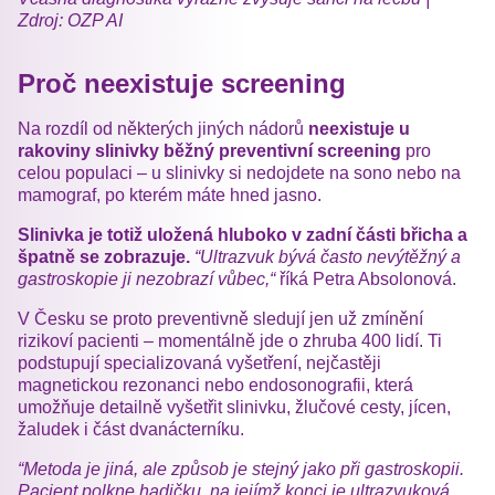
Zdroj: OZP AI
Proč neexistuje screening
Na rozdíl od některých jiných nádorů
neexistuje u
rakoviny slinivky běžný preventivní screening
pro
celou populaci – u slinivky si nedojdete na sono nebo na
mamograf, po kterém máte hned jasno.
Slinivka je totiž uložená hluboko v zadní části břicha a
špatně se zobrazuje.
“Ultrazvuk bývá často nevýtěžný a
gastroskopie ji nezobrazí vůbec,“
říká Petra Absolonová.
V Česku se proto preventivně sledují jen už zmínění
rizikoví pacienti – momentálně jde o zhruba 400 lidí. Ti
podstupují specializovaná vyšetření, nejčastěji
magnetickou rezonanci nebo endosonografii, která
umožňuje detailně vyšetřit slinivku, žlučové cesty, jícen,
žaludek i část dvanácterníku.
“Metoda je jiná, ale způsob je stejný jako při gastroskopii.
Pacient polkne hadičku, na jejímž konci je ultrazvuková