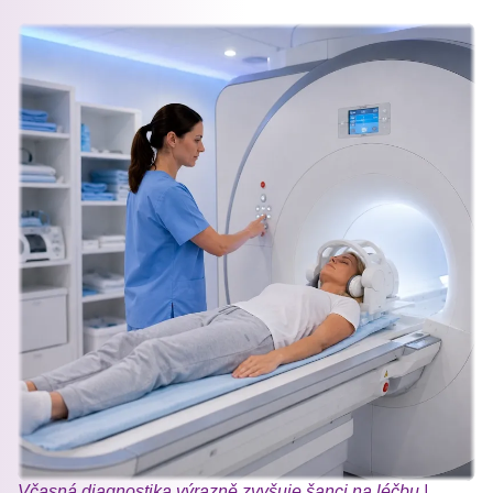
Včasná diagnostika výrazně zvyšuje šanci na léčbu |