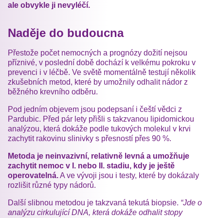
ale obvykle ji nevyléčí.
Naděje do budoucna
Přestože počet nemocných a prognózy dožití nejsou
příznivé, v poslední době dochází k velkému pokroku v
prevenci i v léčbě. Ve světě momentálně testují několik
zkušebních metod, které by umožnily odhalit nádor z
běžného krevního odběru.
Pod jedním objevem jsou podepsaní i čeští vědci z
Pardubic. Před pár lety přišli s takzvanou lipidomickou
analýzou, která dokáže podle tukových molekul v krvi
zachytit rakovinu slinivky s přesností přes 90 %.
Metoda je neinvazivní, relativně levná a umožňuje
zachytit nemoc v I. nebo II. stadiu, kdy je ještě
operovatelná.
A ve vývoji jsou i testy, které by dokázaly
rozlišit různé typy nádorů.
Další slibnou metodou je takzvaná tekutá biopsie.
“Jde o
analýzu cirkulující DNA, která dokáže odhalit stopy