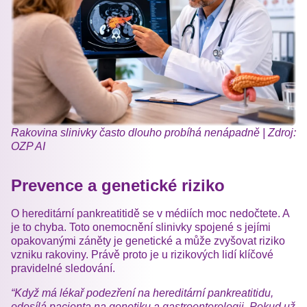
Rakovina slinivky často dlouho probíhá nenápadně | Zdroj:
OZP AI
Prevence a genetické riziko
O hereditární pankreatitidě se v médiích moc nedočtete. A
je to chyba. Toto onemocnění slinivky spojené s jejími
opakovanými záněty je genetické a může zvyšovat riziko
vzniku rakoviny. Právě proto je u rizikových lidí klíčové
pravidelné sledování.
“Když má lékař podezření na hereditární pankreatitidu,
odesílá pacienta na genetiku a gastroenterologii. Pokud už