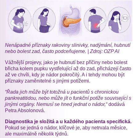
Nenápadné příznaky rakoviny slinivky, nadýmání, hubnutí
nebo bolest zad, často podceňujeme. | Zdroj: OZP AI
Vážnější projevy, jako je hubnutí bez příčiny nebo bolest
břicha kolem pupku vystřelující až do zad, přicházejí často
až ve chvíli, kdy je nádor pokročilý. A i tehdy mohou být
příznaky zaměnitelné s jinými potížemi.
“Řada jich může být totožná u pacientů s chronickou
pankreatitidou, nebo může jít o funkční potíže související s
jinými orgány. Nemusí se hned jednat o nádor,“
dodává
Petra Absolonová.
Diagnostika je složitá a u každého pacienta specifická.
Pokud se jedná o nádor, klíčové je, aby netrvala měsíce,
ale maximálně několik týdnů.