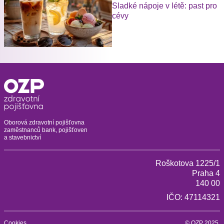
Sladké nápoje v létě: past pro
cévy
Oborová zdravotní pojišťovna
zaměstnanců bank, pojišťoven
a stavebnictví
Roškotova 1225/1
Praha 4
140 00
IČO: 47114321
Cookies
© OZP 2025.