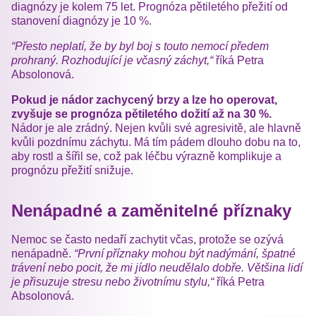
diagnózy je kolem 75 let. Prognóza pětiletého přežití od
stanovení diagnózy je 10 %.
“Přesto neplatí, že by byl boj s touto nemocí předem
prohraný. Rozhodující je včasný záchyt,“
říká Petra
Absolonová.
Pokud je nádor zachycený brzy a lze ho operovat,
zvyšuje se prognóza pětiletého dožití až na 30 %.
Nádor je ale zrádný. Nejen kvůli své agresivitě, ale hlavně
kvůli pozdnímu záchytu. Má tím pádem dlouho dobu na to,
aby rostl a šířil se, což pak léčbu výrazně komplikuje a
prognózu přežití snižuje.
Nenápadné a zaměnitelné příznaky
Nemoc se často nedaří zachytit včas, protože se ozývá
nenápadně.
“První příznaky mohou být nadýmání, špatné
trávení nebo pocit, že mi jídlo neudělalo dobře. Většina lidí
je přisuzuje stresu nebo životnímu stylu,“
říká Petra
Absolonová.