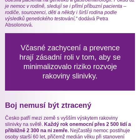
je nemoc v rodině, sledují se i přímí příbuzní pacienta –
rodiče, sourozenci, děti a někdy i širší rodina podle
výsledků genetického testování,“
dodává Petra
Absolonová.
Včasné zachycení a prevence
hrají zásadní roli v tom, aby se
minimalizovalo riziko rozvoje
rakoviny slinivky.
Boj nemusí být ztracený
Česko patří mezi země s vyšším výskytem rakoviny
slinivky na světě.
Každý rok onemocní přes 2 500 lidí a
přibližně 2 300 na ni zemře.
Nejčastěji nemoc postihuje
osoby starší 60 let, přičemž medián věku při stanovení