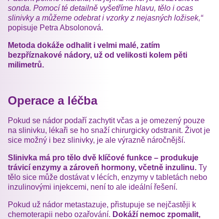
sonda. Pomocí té detailně vyšetříme hlavu, tělo i ocas
slinivky a můžeme odebrat i vzorky z nejasných ložisek,“
popisuje Petra Absolonová.
Metoda dokáže odhalit i velmi malé, zatím
bezpříznakové nádory, už od velikosti kolem pěti
milimetrů.
Operace a léčba
Pokud se nádor podaří zachytit včas a je omezený pouze
na slinivku, lékaři se ho snaží chirurgicky odstranit. Život je
sice možný i bez slinivky, je ale výrazně náročnější.
Slinivka má pro tělo dvě klíčové funkce – produkuje
trávicí enzymy a zároveň hormony, včetně inzulinu.
Ty
tělo sice může dostávat v lécích, enzymy v tabletách nebo
inzulinovými injekcemi, není to ale ideální řešení.
Pokud už nádor metastazuje, přistupuje se nejčastěji k
chemoterapii nebo ozařování.
Dokáží nemoc zpomalit,