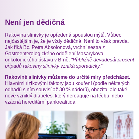
Není jen dědičná
Rakovina slinivky je opředená spoustou mýtů. Vůbec
nejčastějším je, že je vždy dědičná. Není to však pravda.
Jak říká Bc. Petra Absolonová, vrchní sestra z
Gastroenterologického oddělení Masarykova
onkologického ústavu v Brně:
“Přibližně devadesát procent
případů rakoviny slinivky vzniká sporadicky.“
Rakovině slinivky můžeme do určité míry předcházet.
Hlavními rizikovými faktory jsou kouření (podle některých
odhadů s ním souvisí až 30 % nádorů), obezita, ale také
nově vzniklý diabetes, který nereaguje na léčbu, nebo
vzácná hereditární pankreatitida.