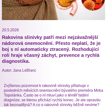
20.5.2026
Rakovina slinivky patří mezi nejzávažnější
nádorová onemocnění. Přesto neplatí, že je
boj s ní automaticky ztracený. Rozhodující
roli hraje včasný záchyt, prevence a rychlá
diagnostika.
Autor: Jana LeBlanc
Zvýšenou pozornost k rakovině slinivky přitahuje v
posledních měsících onemocnění bývalého premiéra Mirka
Topolánka. Často se o ní mluví jako o téměř fatální
diagnóze, se kterou přichází rychlý konec. Je ale opravdu
tak beznadějná? A co o rakovině slinivky běžně nevíme?