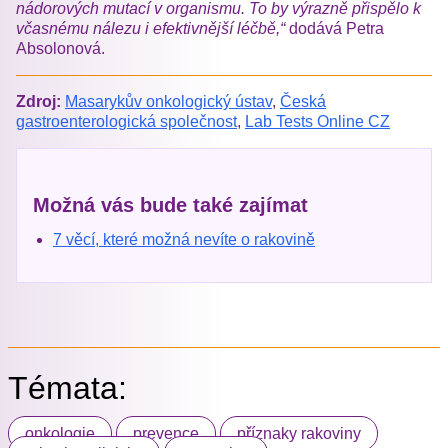
nádorových mutací v organismu. To by výrazně přispělo k
včasnému nálezu i efektivnější léčbě,“
dodává Petra
Absolonová.
Zdroj:
Masarykův onkologický ústav
,
Česká
gastroenterologická společnost
,
Lab Tests Online CZ
Možná vás bude také zajímat
7 věcí, které možná nevíte o rakovině
Témata:
onkologie
prevence
příznaky rakoviny