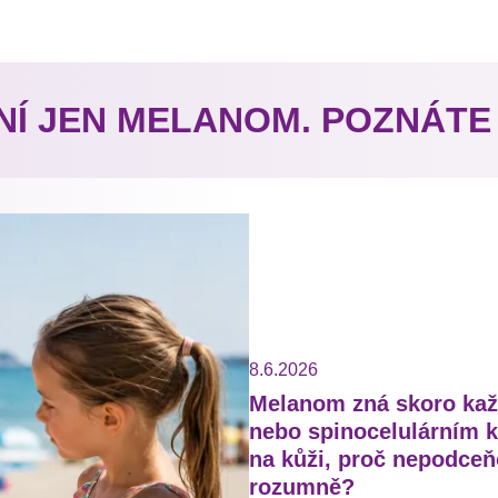
NÍ JEN MELANOM. POZNÁTE
8.6.2026
Melanom zná skoro kaž
nebo spinocelulárním 
na kůži, proč nepodceňo
rozumně?