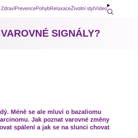
Zdraví
Prevence
Pohyb
Relaxace
Životní styl
Video
 VAROVNÉ SIGNÁLY?
dý. Méně se ale mluví o bazaliomu
karcinomu. Jak poznat varovné změny
vat spálení a jak se na slunci chovat