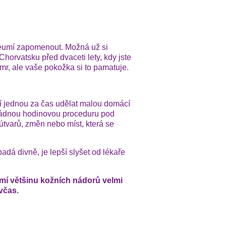
neumí zapomenout. Možná už si
orvatsku před dvaceti lety, kdy jste
mr, ale vaše pokožka si to pamatuje.
í jednou za čas udělat malou domácí
žádnou hodinovou proceduru pod
útvarů, změn nebo míst, která se
adá divně, je lepší slyšet od lékaře
mí většinu kožních nádorů velmi
včas.