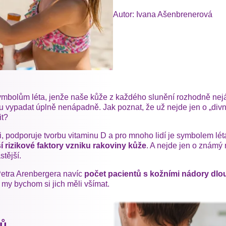
Autor: Ivana Ašenbrenerová
ymbolům léta, jenže naše kůže z každého slunění rozhodně nejá
padat úplně nenápadně. Jak poznat, že už nejde jen o „divn
it?
 podporuje tvorbu vitaminu D a pro mnoho lidí je symbolem lé
tší rizikové faktory vzniku rakoviny kůže
. A nejde jen o znám
stější.
etra Arenbergera navíc
počet pacientů s kožními nádory dl
 my bychom si jich měli všímat.
ků