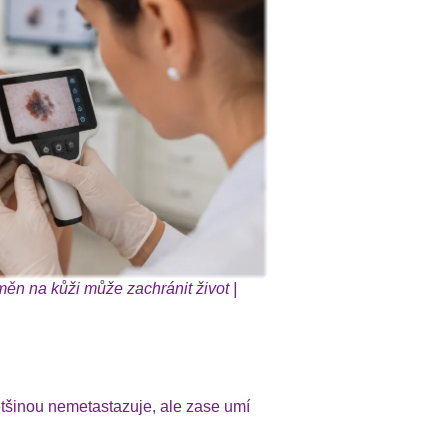
ěn na kůži může zachránit život |
ětšinou nemetastazuje, ale zase umí