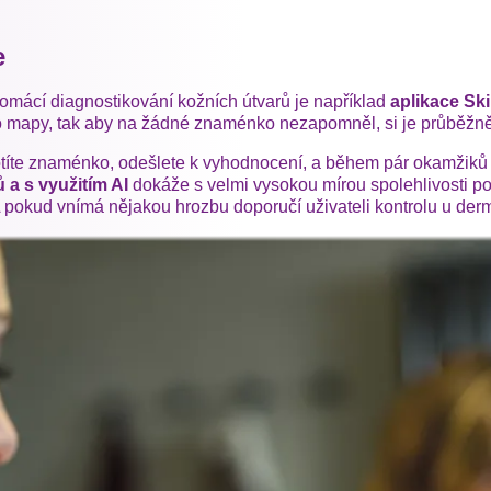
e
ácí diagnostikování kožních útvarů je například
aplikace Sk
éto mapy, tak aby na žádné znaménko nezapomněl, si je průběžně
otíte znaménko, odešlete k vyhodnocení, a během pár okamžiků
a s využitím AI
dokáže s velmi vysokou mírou spolehlivosti pos
 pokud vnímá nějakou hrozbu doporučí uživateli kontrolu u der