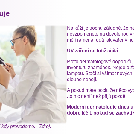
uje
Na kůži je trochu záludné, že 
nevzpomenete na dovolenou v Ch
měli ramena rudá jak vařený hu
UV záření se totiž sčítá.
Proto dermatologové doporučuj
inventuru znamének. Nejde o 
lampou. Stačí si všímat nových 
dlouho nehojí.
A pokud máte pocit, že něco vyp
„to nic není“ než přijít pozdě.
Moderní dermatologie dnes u
dobře léčit, pokud se zachytí 
 kdy provedeme. | Zdroj: