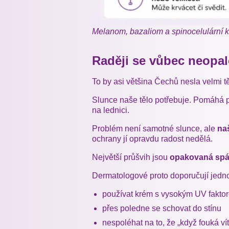
Melanom, bazaliom a spinocelulární ka
Raději se vůbec neopa
To by asi většina Čechů nesla velmi t
Slunce naše tělo potřebuje. Pomáhá p
na lednici.
Problém není samotné slunce, ale
na
ochrany jí opravdu radost nedělá.
Největší průšvih jsou
opakovaná spál
Dermatologové proto doporučují jedno
používat krém s vysokým UV fakto
přes poledne se schovat do stínu
nespoléhat na to, že „když fouká vítr