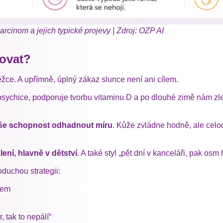
rcinom a jejich typické projevy | Zdroj: OZP AI
lovat?
ěžce. A upřímně, úplný zákaz slunce není ani cílem.
sychice, podporuje tvorbu vitaminu D a po dlouhé zimě nám zle
še schopnost odhadnout míru
. Kůže zvládne hodně, ale cel
ení, hlavně v dětství
. A také styl „pět dní v kanceláři, pak osm
duchou strategii:
rem
, tak to nepálí“