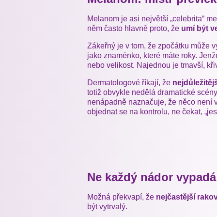
Melanom je asi největší „celebrita“ me
něm často hlavně proto, že
umí být v
Zákeřný je v tom, že zpočátku může v
jako znaménko, které máte roky. Jenž
nebo velikost. Najednou je tmavší, kři
Dermatologové říkají, že
nejdůležitěj
totiž obvykle nedělá dramatické scén
nenápadně naznačuje, že něco není v 
objednat se na kontrolu, ne čekat, „jes
Ne každý nádor vypadá
Možná překvapí, že
nejčastější rako
být vytrvalý.