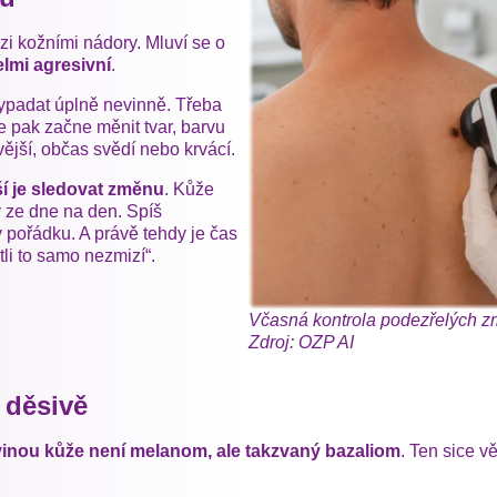
zi kožními nádory. Mluví se o
elmi agresivní
.
ypadat úplně nevinně. Třeba
e pak začne měnit tvar, barvu
vější, občas svědí nebo krvácí.
ší je sledovat změnu
. Kůže
y ze dne na den. Spíš
pořádku. A právě tehdy je čas
tli to samo nezmizí“.
Včasná kontrola podezřelých zm
Zdroj: OZP AI
 děsivě
vinou kůže není melanom, ale takzvaný bazaliom
. Ten sice v