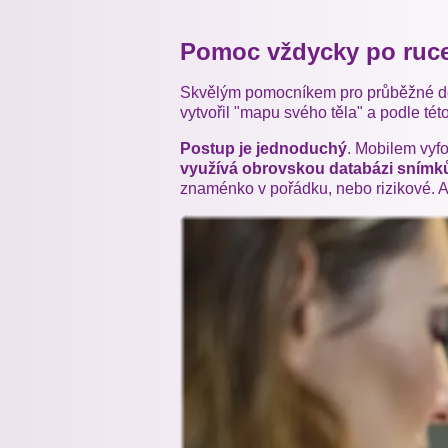
Pomoc vždycky po ruc
Skvělým pomocníkem pro průběžné dom
vytvořil "mapu svého těla" a podle t
Postup je jednoduchý
. Mobilem vyf
využívá obrovskou databázi snímků 
znaménko v pořádku, nebo rizikové. A