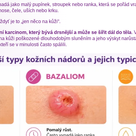
dá jako malý pupínek, stroupek nebo ranka, která se pořád vrac
nose, čele, uších nebo krku.
dyť je to „jen něco na kůži“.
í karcinom, který bývá drsnější a může se šířit dál do těla
. 
á na kůži poškozené dlouhodobým sluněním a jeho výskyt narůst
eří se v minulosti často spálili.