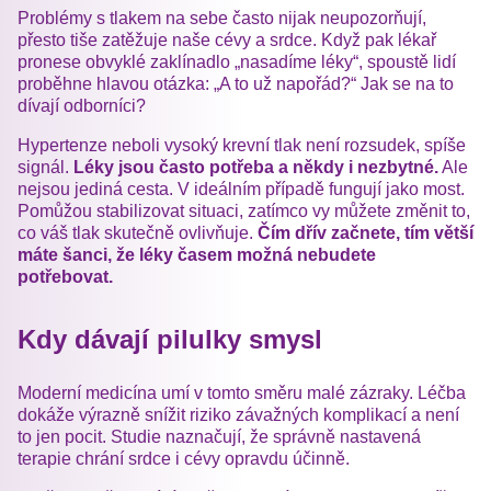
Problémy s tlakem na sebe často nijak neupozorňují,
přesto tiše zatěžuje naše cévy a srdce. Když pak lékař
pronese obvyklé zaklínadlo „nasadíme léky“, spoustě lidí
proběhne hlavou otázka: „A to už napořád?“ Jak se na to
dívají odborníci?
Hypertenze neboli vysoký krevní tlak není rozsudek, spíše
signál.
Léky jsou často potřeba a někdy i nezbytné.
Ale
nejsou jediná cesta. V ideálním případě fungují jako most.
Pomůžou stabilizovat situaci, zatímco vy můžete změnit to,
co váš tlak skutečně ovlivňuje.
Čím dřív začnete, tím větší
máte šanci, že léky časem možná nebudete
potřebovat.
Kdy dávají pilulky smysl
Moderní medicína umí v tomto směru malé zázraky. Léčba
dokáže výrazně snížit riziko závažných komplikací a není
to jen pocit. Studie naznačují, že správně nastavená
terapie chrání srdce i cévy opravdu účinně.