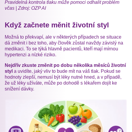
Pravidelná kontrola tlaku může pomoci odhalit problém
včas | Zdroj: OZP AI
Když začnete měnit životní styl
Možná to překvapí, ale v některých případech se situace
dá změnit i bez toho, aby člověk zůstal navždy závislý na
medikaci. To se týká hlavně pacientů, kteří mají mírnou
hypertenzi a nízké riziko.
Nejdřív zkuste změnit po dobu několika měsíců životní
styl
a uvidíte, jaký vliv to bude mít na váš tlak. Pokud se
hodnoty zlepší, nemusí být léky nutné hned, a v případě,
že už léky užíváte, může po dohodě s lékařem dojít ke
snížení dávky.