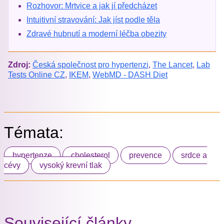
Rozhovor: Mrtvice a jak jí předcházet
Intuitivní stravování: Jak jíst podle těla
Zdravé hubnutí a moderní léčba obezity
Zdroj:
Česká společnost pro hypertenzi
,
The Lancet
,
Lab
Tests Online CZ
,
IKEM
,
WebMD - DASH Diet
Témata:
hypertenze
cholesterol
prevence
srdce a
cévy
vysoký krevní tlak
Související články