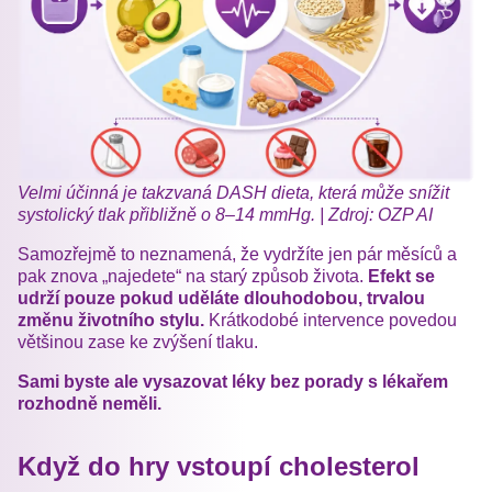
Velmi účinná je takzvaná DASH dieta, která může snížit
systolický tlak přibližně o 8–14 mmHg. | Zdroj: OZP AI
Samozřejmě to neznamená, že vydržíte jen pár měsíců a
pak znova „najedete“ na starý způsob života.
Efekt se
udrží pouze pokud uděláte dlouhodobou, trvalou
změnu životního stylu.
Krátkodobé intervence povedou
většinou zase ke zvýšení tlaku.
Sami byste ale vysazovat léky bez porady s lékařem
rozhodně neměli.
Když do hry vstoupí cholesterol