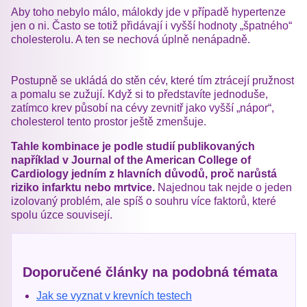
Aby toho nebylo málo, málokdy jde v případě hypertenze
jen o ni. Často se totiž přidávají i vyšší hodnoty „špatného“
cholesterolu. A ten se nechová úplně nenápadně.
Postupně se ukládá do stěn cév, které tím ztrácejí pružnost
a pomalu se zužují. Když si to představíte jednoduše,
zatímco krev působí na cévy zevnitř jako vyšší „nápor“,
cholesterol tento prostor ještě zmenšuje.
Tahle kombinace je podle studií publikovaných
například v Journal of the American College of
Cardiology jedním z hlavních důvodů, proč narůstá
riziko infarktu nebo mrtvice.
Najednou tak nejde o jeden
izolovaný problém, ale spíš o souhru více faktorů, které
spolu úzce souvisejí.
Doporučené články na podobná témata
Jak se vyznat v krevních testech